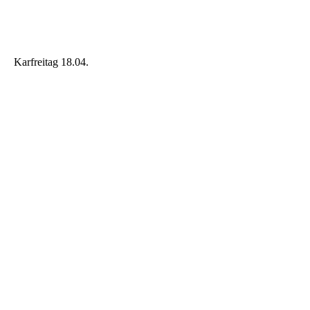
20250412_131714
20250412_083313
Karfreitag 18.04.
20250418_101650
20250418_101702
20250418_101704
IMG-20250418-WA0011
IMG-20250418-WA0012
20250417_172834
20250417_102855
20250414_150707
20250418_101453